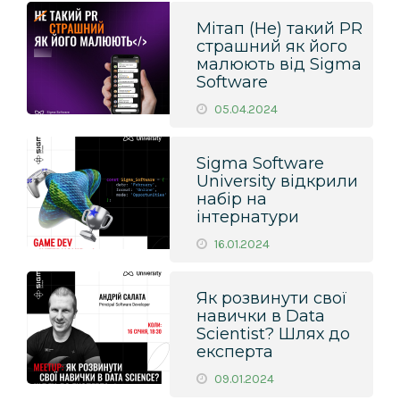
Мітап (Не) такий PR
страшний як його
малюють від Sigma
Software
05.04.2024
Sigma Software
University відкрили
набір на
інтернатури
16.01.2024
Як розвинути свої
навички в Data
Scientist? Шлях до
експерта
09.01.2024