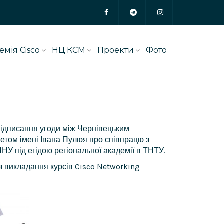
емія Cisco
НЦ КСМ
Проекти
Фото
підписання угоди між Чернівецьким
етом імені Івана Пулюя про співпрацю з
НУ під егідою регіональної академії в ТНТУ.
ю з викладання курсів Cisco Networking