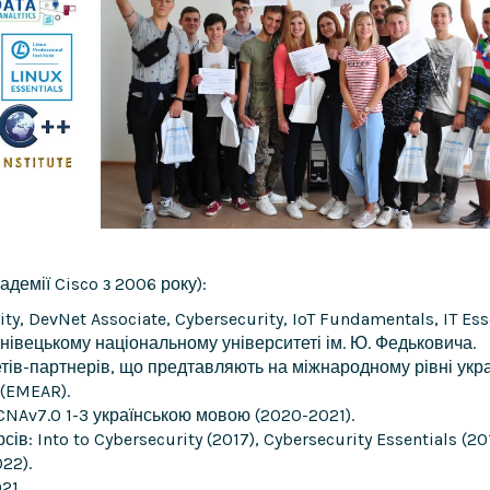
адемії Cisco з 2006 року):
ty, DevNet Associate, Cybersecurity, IoT Fundamentals, IT Es
рнівецькому національному університеті ім. Ю. Федьковича.
тів-партнерів, що предтавляють на міжнародному рівні украї
 (EMEAR).
CNAv7.0 1-3 українською мовою (2020-2021).
в: Into to Cybersecurity (2017), Cybersecurity Essentials (201
022).
21.