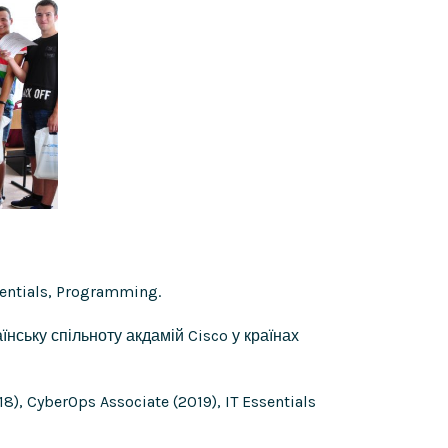
sentials, Programming.
нську спільноту акдамій Cisco у країнах
8), CyberOps Associate (2019), IT Essentials