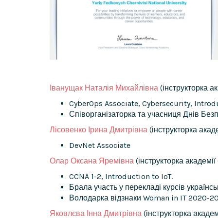
Іванущак Наталія Михайлівна
(інструкторка ак
CyberOps Associate, Cybersecurity, Introdu
Співорганізаторка та учасниця Днів Безп
Лісовенко Ірина Дмитрівна
(інструкторка акаде
DevNet Associate
Олар Оксана Яремівна
(інструкторка академії 
CCNA 1-2, Introduction to IoT.
Брала участь у перекладі курсів українсь
Володарка відзнаки Woman in IT 2020-20
Яковлєва Інна Дмитрівна
(інструкторка академі