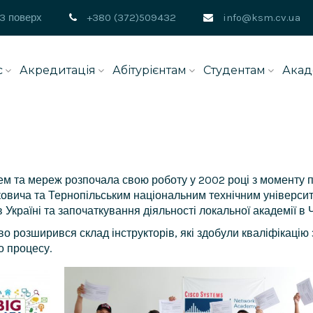
 3 поверх
+380 (372)509432
info@ksm.cv.ua
с
Акредитація
Абітурієнтам
Студентам
Акад
ем та мереж розпочала свою роботу у 2002 році з моменту 
овича та Тернопільським національним технічним університ
Україні та започаткування діяльності локальної академії в Ч
тєво розширився склад інструкторів, які здобули кваліфікаці
о процесу.