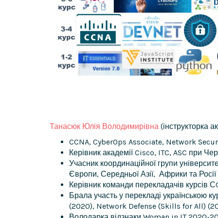
Танасюк Юлія Володимирівна
(інструкторка ак
CCNA, CyberOps Associate, Network Securi
Керівник академії Cisco, ITC, ASC при Че
Учасник координаційної групи університе
Європи, Середньої Азії, Африки та Росії
Керівник команди перекладачів курсів С
Брала участь у перекладі українською курсі
(2020), Network Defense (Skills for All) (2
Володарка відзнаки Woman in IT 2020-20