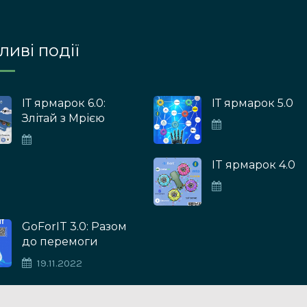
иві події
ІТ ярмарок 6.0:
ІТ ярмарок 5.0
Злітай з Мрією
IT ярмарок 4.0
GoForIT 3.0: Разом
до перемоги
19.11.2022