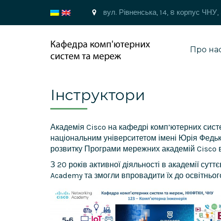
вул. Рівненська, 14, 8 корпус ЧНУ,
Про на
Інструктори
Академія Cisco на кафедрі комп’ютерних сист
національним університетом імені Юрія Федьк
розвитку Програми мережних академій Cisco в 
З 20 років активної діяльності в академії сут
Academy та змогли впровадити їх до освітньог