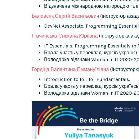
Відзначена міжнародною нагородою “Be t
Баловсяк Сергій Васильович
(інструктор акаде
DevNet Associate, Programming Essentials 
Гімчинська Сніжана Юріївна
(інструкторка акад
IT Essentials, Programming Essentials in P
Брала участь у перекладі курсів українською
Володарка відзнаки Woman in IT 2020-20
Гордіца Валентина Еммануїлівна
(інструкторка
Introduction to IoT, IoT Fundamentals.
Брала участь у перекладі курсів українсько
Володарка відзнаки Woman in IT 2020-20