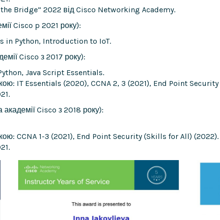
he Bridge” 2022 від Cisco Networking Academy.
мії Cisco p 2021 року):
in Python, Introduction to IoT.
емії Cisco з 2017 року):
ython, Java Script Essentials.
: IT Essentials (2020), CCNA 2, 3 (2021), End Point Security (S
21.
 академії Cisco з 2018 року):
ю: CCNA 1-3 (2021), End Point Security (Skills for All) (2022).
21.