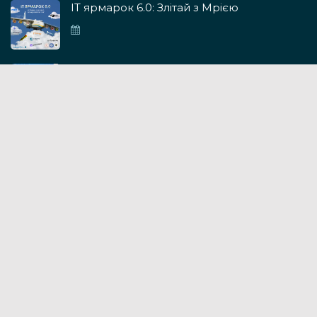
ІТ ярмарок 6.0: Злітай з Мрією
ІТ ярмарок 5.0
IT ярмарок 4.0
GoForIT 3.0: Разом до перемоги
19.11.2022
Контакти