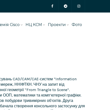
емія Cisco
НЦ КСМ
Проекти
Фото
стосувань CAD/CAM/CAE-систем “Information
 мереж, ННІФТКН. ЧНУ на запит від
ї геометрії “From Triangle to Scene”.
и ООП, математики та комп’ютерної графіки.
ов побудови тривимірних об’єктів. Друга
едбачала створення консольного застосунку для