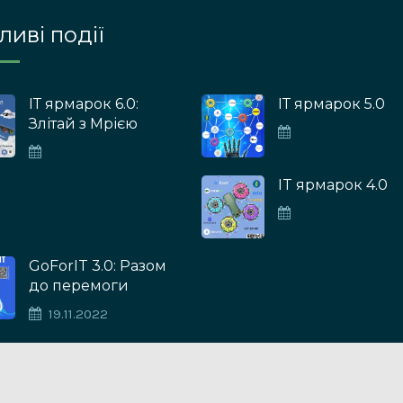
иві події
ІТ ярмарок 6.0:
ІТ ярмарок 5.0
Злітай з Мрією
IT ярмарок 4.0
GoForIT 3.0: Разом
до перемоги
19.11.2022
© 2026 Кафедра комп'ютерних систем та мереж