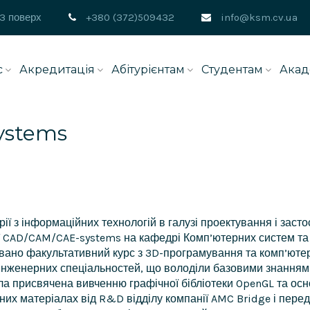
 3 поверх
+380 (372)509432
info@ksm.cv.ua
с
Акредитація
Абітурієнтам
Студентам
Акад
ystems
рії з інформаційних технологій в галузі проектування і за
of CAD/CAM/CAE-systems на кафедрі Комп’ютерних систем та
вано факультативний курс з 3D-програмування та комп’ютерно
 інженерних спеціальностей, що володіли базовими знанням
ула присвячена вивченню графічної бібліотеки OpenGL та осн
них матеріалах від R&D відділу компанії AMC Bridge і пер