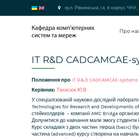
вул. Рівненська, 14, 8 корпус ЧНУ,
Про на
IT R&D CADCAMCAE-s
Положення про
IT R&D CADCAMCAE-systems
Керівник:
Танасюк Ю.В
У спеціалізованій науково-дослідній лаборато
Technologies for Research and Developments 
стейкхолдерів – компанії AMC Bridge організо
Долучитися до навчання мали змогу студенти
Курс складавя з двох частин: перша (basic) б
частина (advanced) курсу створена на навчаль