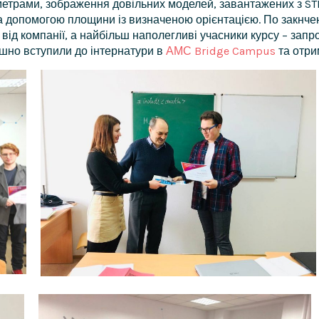
аметрами, зображення довільних моделей, завантажених з S
 за допомогою площини із визначеною орієнтацією. По закнч
ід компанії, а найбільш наполегливі учасники курсу – запро
пішно вступили до інтернатури в
АМС Bridge Campus
та отри