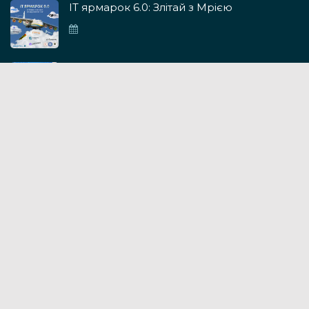
ІТ ярмарок 6.0: Злітай з Мрією
ІТ ярмарок 5.0
IT ярмарок 4.0
GoForIT 3.0: Разом до перемоги
19.11.2022
Контакти