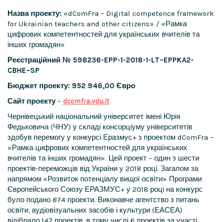
Назва
проекту
:
«dComFra – Digital competence framework
for Ukrainian teachers and other citizens» / «Рамка
цифрових компетентностей для українських вчителів та
інших громадян»
Реєстраційний № 598236-
EPP
-1-2018-1-
LT
–
EPPKA
2-
CBHE
–
SP
Бюджет проекту: 952 946,00 Євро
Сайт проекту
–
dcomfra.vdu.lt
Чернівецький національний університет імені Юрія
Федьковича (ЧНУ) у складі консорціуму університетів
здобув перемогу у конкурсі Еразмус+ з проектом dComFra –
«Рамка цифрових компетентностей для українських
вчителів та інших громадян». Цей проект – один з шести
проектів-переможців від України у 2018 році. Загалом за
напрямом «Розвиток потенціалу вищої освіти» Програми
Європейського Союзу ЕРАЗМУС+ у 2018 році на конкурс
було подано 874 проекти. Виконавче агентство з питань
освіти, аудіовізуальних засобів і культури (ЕАСЕА)
відібрало 147 проектів, в тому числі 6 проектів за участі