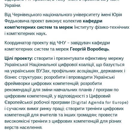
України.
Від Чернівецького національного університету імені Юрія
Федьковича проект виконує колектив
кафедри
комп’ютерних систем та мереж
Інституту фізико-технічних
і комп’ютерних наук
.
Координатор проекту від ЧНУ – завідувач кафедри
комп’ютерних систем та мереж
Георгій Воробець
.
Цілі проекту:
створити і презентувати ефективну мережу
Української Національної цифрової коаліції, що базується
на українських ВУЗах, профільних асоціаціях, державних і
бізнес структурах; розробити і впровадити Українські
фреймворки цифрових компетенцій; розробити
рекомендації для зміни навчальних планів / програм по
цифровим компетенцій, у відповідності з Цифровий
Європейської робочої програми (Digital Agenda for Europe)
і сучасних вимог ринку праці; створити тренінги цифрових
компетенцій для вчителів та інших громадян; провести
високоякісні тренінги з цифрових компетенцій для різних
верств населення.