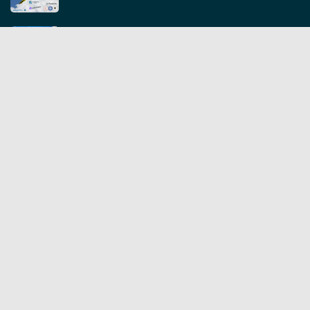
ІТ ярмарок 5.0
IT ярмарок 4.0
GoForIT 3.0: Разом до перемоги
19.11.2022
Контакти
вул. Рівненська, 14, 8 корпус ЧНУ, 3 поверх
+380 (372)509432
info@ksm.cv.ua