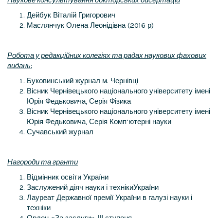
Дейбук Віталій Григорович
Маслянчук Олена Леонідівна (2016 р)
Робота у редакційних колегіях та радах наукових фахових
видань:
Буковинський журнал м. Чернівці
Вісник Чернівецького національного університету імені
Юрія Федьковича, Серія Фізика
Вісник Чернівецького національного університету імені
Юрія Федьковича, Серія Комп’ютерні науки
Сучавський журнал
Нагороди та гранти
Відмінник освіти України
Заслужений діяч науки і технікиУкраїни
Лауреат Державної премії України в галузі науки і
техніки
Орден «За заслуги» ІІІ ступеня