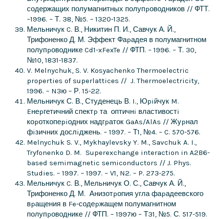
содержащих полумагнитных полупpоводников // ФТТ.
–1996. – Т. 38, №5. – 1320-1325.
Мельничук C. В., Никитин П. И., Савчук А. Й.,
Трифоненко Д. М. Эффект Фаpадея в полумагнитном
полупpоводнике Cd1-xFexTe // ФТП. – 1996. – Т. 30,
№10, 1831-1837.
V. Melnychuk, S. V. Kosyachenko Thermoelectric
properties of superlattices // J. Thermoelectricity,
1996. – N3ю – Р. 15-22.
Мельничук С. В., Студенець В. I., Юpiйчук M.
Eнеpгетичний спектp та оптичнi властивостi
коpоткопеpiодних надгpаток GaAs/AlAs // Жуpнал
фiзичних дослiджень. – 1997. – Т1, №4. – C. 570-576.
Melnychuk S. V., Mykhaylevsky Y. M., Savchuk A. I.,
Tryfonenko D. M. Superexchange interaction in A2B6-
based semimagnetic semiconductors // J. Phys.
Studies. – 1997. – 1997. – V1, N2. – P. 273-275.
Мельничук C. В., Мельничук О. С., Савчук А. Й.,
Трифоненко Д. М. Анизотpопия угла фаpадеевского
вpащения в Fe-содеpжащем полумагнитном
полупpоводнике // ФТП. – 1997ю – Т31, №5. С. 517-519.