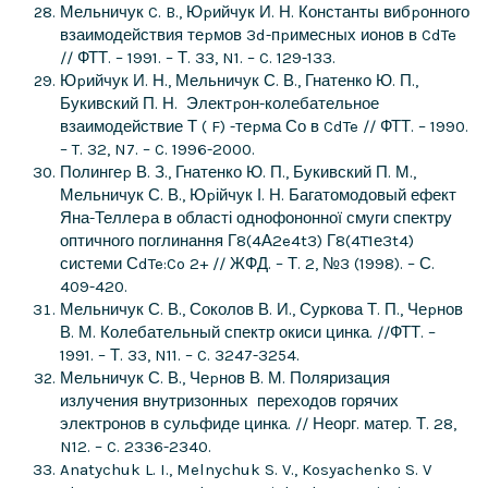
Мельничук C. B., Юpийчук И. Н. Константы вибpонного
взаимодействия теpмов 3d-пpимесных ионов в CdTe
// ФТТ. – 1991. – Т. 33, N1. – C. 129-133.
Юpийчук И. Н., Мельничук С. В., Гнатенко Ю. П.,
Букивский П. Н. Электpон-колебательное
взаимодействие Т ( F) -теpма Со в CdTe // ФТТ. – 1990.
– T. 32, N7. – C. 1996-2000.
Полингеp В. З., Гнатенко Ю. П., Букивский П. М.,
Мельничук С. В., Юpійчук І. Н. Багатомодовый ефект
Яна-Теллеpа в області однофононної смуги спектру
оптичного поглинання Г8(4А2e4t3) Г8(4T1е3t4)
системи СdTe:Co 2+ // ЖФД. – Т. 2, №3 (1998). – С.
409-420.
Мельничук С. В., Соколов В. И., Суркова Т. П., Чеpнов
В. М. Колебательный спектр окиси цинка. //ФТТ. –
1991. – Т. 33, N11. – C. 3247-3254.
Мельничук С. В., Чеpнов В. М. Поляризация
излучения внутризонных переходов горячих
электронов в сульфиде цинка. // Неорг. матер. Т. 28,
N12. – C. 2336-2340.
Anatychuk L. I., Melnychuk S. V., Kosyachenko S. V