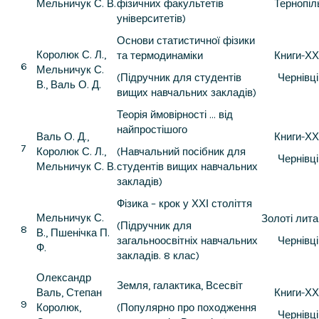
Мельничук С. В.
фізичних факультетів
Тернопіл
університетів)
Основи статистичної фізики
Королюк С. Л.,
та термодинаміки
Книги-ХХ
6
Мельничук С.
(Підручник для студентів
Чернівці
В., Валь О. Д.
вищих навчальних закладів)
Теорія ймовірності … від
найпростішого
Валь О. Д.,
Книги-ХХ
7
Королюк С. Л.,
(Навчальний посібник для
Чернівці
Мельничук С. В.
студентів вищих навчальних
закладів)
Фізика – крок у ХХІ століття
Мельничук С.
Золоті лит
(Підручник для
8
В., Пшенічка П.
загальноосвітніх навчальних
Чернівці
Ф.
закладів. 8 клас)
Олександр
Земля, галактика, Всесвіт
Валь, Степан
Книги-ХХ
9
Королюк,
(Популярно про походження
Чернівці