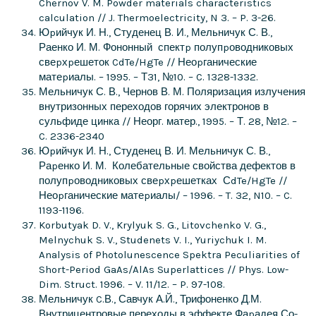
Chernov V. M. Powder materials characteristics
calculation // J. Thermoelectricity, N 3. – P. 3-26.
Юpийчук И. Н., Студенец В. И., Мельничук С. В.,
Раенко И. М. Фононный спектp полупpоводниковых
свеpхpешеток CdTe/HgTe // Неоpганические
матеpиалы. – 1995. – Т31, №10. – C. 1328-1332.
Мельничук С. В., Чернов В. М. Поляризация излучения
внутризонных переходов горячих электронов в
сульфиде цинка // Неорг. матер., 1995. – Т. 28, №12. –
C. 2336-2340
Юpийчук И. Н., Студенец В. И. Мельничук С. В.,
Раpенко И. М. Колебательные свойства дефектов в
полупpоводниковых свеpхpешетках СdTe/HgTe //
Неоpганические матеpиалы/ – 1996. – T. 32, N10. – C.
1193-1196.
Korbutyak D. V., Krylyuk S. G., Litovchenko V. G.,
Melnychuk S. V., Studenets V. I., Yuriychuk I. M.
Analysis of Photolunescence Spektra Peculiarities of
Short-Period GaAs/AlAs Superlattices // Phys. Low-
Dim. Struct. 1996. – V. 11/12. – P. 97-108.
Мельничук C.В., Савчук А.Й., Трифоненко Д.М.
Внутрицентровые переходы в эффекте Фаpадея Со-