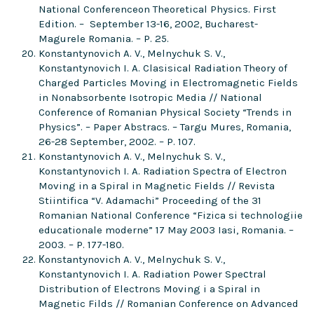
National Conferenceon Theoretical Physics. First
Edition. – September 13-16, 2002, Bucharest-
Magurele Romania. – P. 25.
Konstantynovich A. V., Melnychuk S. V.,
Konstantynovich I. A. Clasisical Radiation Theory of
Charged Particles Moving in Electromagnetic Fields
in Nonabsorbente Isotropic Media // National
Conference of Romanian Physical Society “Trends in
Physics”. – Paper Abstracs. – Targu Mures, Romania,
26-28 September, 2002. – P. 107.
Konstantynovich A. V., Melnychuk S. V.,
Konstantynovich I. A. Radiation Spectra of Electron
Moving in a Spiral in Magnetic Fields // Revista
Stiintifica “V. Adamachi” Proceeding of the 31
Romanian National Conference “Fizica si technologiie
educationale moderne” 17 May 2003 Iasi, Romania. –
2003. – P. 177-180.
Кonstantynovich A. V., Melnychuk S. V.,
Konstantynovich I. A. Radiation Power Speсtral
Distribution of Electrons Moving i a Spiral in
Magnetic Filds // Romanian Conference on Advanced