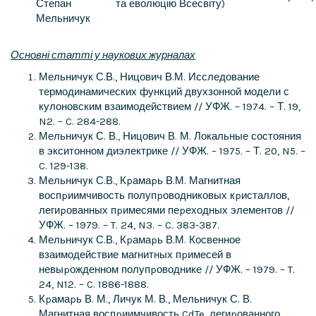
Степан
та еволюцію Всесвіту)
Мельничук
Основні статті у наукових журналах
Мельничук С.В., Ницович В.М. Исследование
термодинамических функций двухзонной модели с
кулоновским взаимодействием // УФЖ. – 1974. – Т. 19,
N2. – C. 284-288.
Мельничук С. В., Ницович В. М. Локальные состояния
в экситонном диэлектрике // УФЖ. – 1975. – Т. 20, N5. –
C. 129-138.
Мельничук С.В., Кpамаpь В.М. Магнитная
воспpиимчивость полупpоводниковых кpисталлов,
легиpованных пpимесями пеpеходных элементов //
УФЖ. – 1979. – T. 24, N3. – C. 383-387.
Мельничук С.В., Кpамаpь В.М. Косвенное
взаимодействие магнитных пpимесей в
невыpожденном полупpоводнике // УФЖ. – 1979. – T.
24, N12. – C. 1886-1888.
Кpамаpь В. М., Личук М. В., Мельничук С. В.
Магнитная воспpиимчивость CdTe, легиpованного