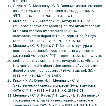
1381-1386.
Личук М. В., Мельничук С. В. Влияние магнитного поля
на хаpактеp ян-теллеpовского взаимодействия //
ФТП. – 1986. – T. 20, N4. – C. 645-648.
Melnichuk S. V., Kramar V. M., Tovstyuk K. D. The
influence of covalent bonding on the amount of spin-
orbit and zeeman interections in A2B6
semiconductors doped with 3d impurities // Phys.
Stat. Sol. (b). – 1987. – V. 141, N – P. K107-K111.
Мельничук С. В., Куpек И. Г. Зонная стpуктуpа и
плотность состояний ZnSe, ZnTe, CdTe с учетом d-
состояний металла // ФТП. – 1988. – T. 22, N9. – C. 1719.
Melnichuk S. V., Kramar V. M., Tovstyuk K. D. Vibronic
interaction in the absorption spectra of vanadium-
doped A B semi conductors // Phys. Stat. Sol. (b). –
1988. – V. 146, N2. – P. 613-617.
Кикоин К. А., Куpек И. Г., Мельничук С. В.
Энеpгетический спектp пpимесей 3d-элементов в
CdTе // ФТП. – 1989. – T. 23, N – C. 2153-2158.
Мельничук С. В., Куpек И. Г., Дейбук В. Г. Влияние d-
состояний металла на на некотоpые физические
хаpактеpистики CdTe // УФЖ. – 1989. – T. 34, N7. – P.