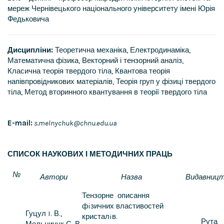
мереж Чернівецького національного університету імені Юрія
Федьковича
Дисципліни:
Теоретична механіка, Електродинаміка,
Математична фізика, Векторний і тензорний аналіз,
Класична теорія твердого тіла, Квантова теорія
напівпровідникових матеріалів, Теорія груп у фізиці твердого
тіла, Метод вторинного квантування в теорії твердого тіла
E-mail:
s.melnychuk@chnu.edu.ua
СПИСОК НАУКОВИХ І МЕТОДИЧНИХ ПРАЦЬ
№
Автори
Назва
Видавниц
Тензорне описання
фiзичних властивостей
Гуцул I. В.,
кристалiв.
Рута
Мельничук С. В.