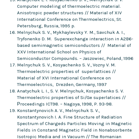
Computer modeling of thermoelectric material.
Anisotropic powder structures // Material of XIV
International Conference on Thermoelectrics, St.
Petersburg, Russia, 1995 p.
Melnychuk S. V., Mykhaylevsky Y. M., Savchuk A. I.,
Tryfonenko D. M. Superexchange interaction in A2B6-
based semimagnetic semiconductors // Material of
XXV International School on Physics of
Semiconductor Compounds. – Jaszowiec, Poland, 1996
Melnychuk S. V., Kosyachenko S. V., Vozny V. M.
Thermoelectric properties of superlattices //
Material of XVI International Conference on
Thermoelectrics, Drezden, Germany, 1997
Anatychuk L. I., S. V. Melnychuk, Kosyachenko S. V.
Thermoelectric properties of Si/Ge superlatices //
Рroceedings ICT98. – Nagoya, 1998, P. 93-98.
Konstantynovich A. V., Melnychuk S. V.,
Konstantynovich I. A. Fine Structure of Radiation
Spectrum of Chargeds Particles Moving in Magnetic
Fields in Constand Magnetic Field in Nonabsorbente
Isotropic Media and in Vacuum // The Romanian