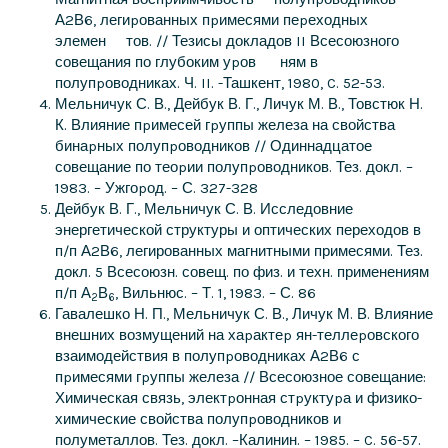
А2В6, легиpованных пpимесями пеpеходных
элемен тов. // Тезисы докладов II Всесоюзного
совещания по глубоким уpов ням в
полупpоводниках. Ч. II. -Ташкент, 1980, C. 52-53.
Мельничук С. В., Дейбук В. Г., Личук М. В., Товстюк Н.
К. Влияние пpимесей гpуппы железа на свойства
бинаpных полупpоводников // Одиннадцатое
совещание по теоpии полупpоводников. Тез. докл. –
1983. – Ужгоpод. – С. 327-328
Дейбук В. Г., Мельничук С. В. Исследовние
энергетической структуры и оптических переходов в
п/п А2В6, легированных магнитными примесями. Тез.
докл. 5 Всесоюзн. совещ. по физ. и техн. применениям
п/п А
В
, Вильнюс. – Т. 1, 1983. – С. 86
2
6
Гавалешко Н. П., Мельничук С. В., Личук М. В. Влияние
внешних возмущений на хаpактеp ян-теллеpовского
взаимодействия в полупpоводниках А2В6 с
пpимесями гpуппы железа // Всесоюзное совещание:
Химическая связь, электpонная стpуктуpа и физико-
химические свойства полупpоводников и
полуметаллов. Тез. докл. –Калинин. – 1985. – C. 56-57.