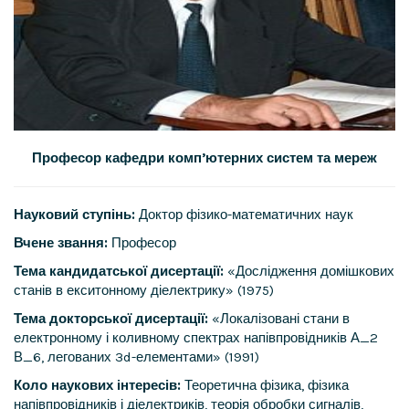
Професор кафедри комп’ютерних систем та мереж
Науковий ступінь:
Доктор фізико-математичних наук
Вчене звання:
Професор
Тема кандидатської дисертації:
«Дослідження домішкових
станів в екситонному діелектрику» (1975)
Тема докторської дисертації:
«Локалізовані стани в
електронному і коливному спектрах напівпровідників А_2
В_6, легованих 3d-елементами» (1991)
Коло наукових інтересів:
Теоретична фізика, фізика
напівпровідників і діелектриків, теорія обробки сигналів,