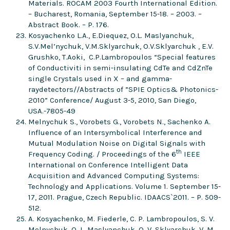
Materials. ROCAM 2003 Fourth International Edition.
– Bucharest, Romania, September 15-18. – 2003. –
Abstract Book. – P. 176.
Kosyachenko L.A., E.Diequez, O.L. Maslyanchuk,
S.V.Mel’nychuk, V.M.Sklyarchuk, O.V.Sklyarchuk , E.V.
Grushko, T.Aoki, C.P.Lambropoulos “Special features
of Conductiviti in semi-insulating CdTe and CdZnTe
single Crystals used in X – and gamma-
raydetectors//Abstracts of ”SPIE Optics& Photonics-
2010” Conference/ August 3-5, 2010, San Diego,
USA.-7805-49
Melnychuk S., Vorobets G., Vorobets N., Sachenko A.
Influence of an Intersymbolical Interference and
Mutual Modulation Noise on Digital Signals with
th
Frequency Coding. / Proceedings of the 6
IEEE
International on Conference Intelligent Data
Acquisition and Advanced Computing Systems:
Technology and Applications. Volume 1. September 15-
17, 2011. Prague, Czech Republic. IDAACS`2011. – P. 509-
512.
A. Kosyachenko, M. Fiederle, C. P. Lambropoulos, S. V.
Melnychuk, O. L. Maslyanchuk, O. V. Sklyarchuk, V. M.