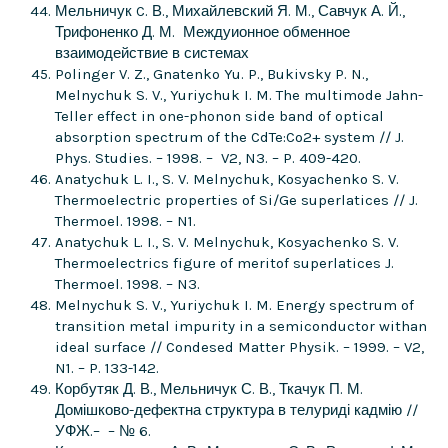
Мельничук C. В., Михайлевский Я. М., Савчук А. Й.,
Трифоненко Д. М. Междуионное обменное
взаимодействие в системах
Polinger V. Z., Gnatenko Yu. P., Bukivsky P. N.,
Melnychuk S. V., Yuriychuk I. M. The multimode Jahn-
Teller effect in one-phonon side band of optical
absorption spectrum of the CdTe:Co2+ system // J.
Phys. Studies. – 1998. – V2, N3. – P. 409-420.
Anatychuk L. I., S. V. Melnychuk, Kosyachenko S. V.
Thermoelectric properties of Si/Ge superlatices // J.
Thermoel. 1998. – N1.
Anatychuk L. I., S. V. Melnychuk, Kosyachenko S. V.
Thermoelectrics figure of meritof superlatices J.
Thermoel. 1998. – N3.
Melnychuk S. V., Yuriychuk I. M. Energy spectrum of
transition metal impurity in a semiconductor withan
ideal surface // Condesed Matter Physik. – 1999. – V2,
N1. – P. 133-142.
Корбутяк Д. В., Мельничук С. В., Ткачук П. М.
Домішково-дефектна структура в телуриді кадмію //
УФЖ.– – № 6.