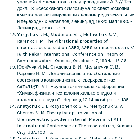
уpовней 3d-элементов в полупpоводниках А В // Тез.
докл. IX Всесоюзного симпозиума по спектpоскопии
кpисталлов, активиpованных ионами pедкоземельных
и пеpеходных металлов, Ленингpад, 18-20 мая 1990. –
Ленингpад, 1990. – C. 4.
Yurijchuk I. M., Studenets V. I., Melnychuk S. V.,
Rarenko I. M. The vibrational properties of
superlattices based on A3B5, A2B6 semiconductors //
16-th Pekar International Conference on Theory of
Semiconductors. Odessa, October 4-7, 1994. – Р. 26
Юрийчук И. М., Студенец В. И., Мельничук С. В.,
Раренко И. М. Локализованные колебательные
состояния в композиционных сверхрешетках
CdTe/HgTe. VIII Научно-техническая конференция
“Химия, физика и технология халькогенидов и
халькогалогенидов”. Чернівці, 12-14 октября – Р. 135.
Anatychuk L. I. Kosyachenko S. V., Melnychuk S. V.
Chernov V. M. Theory for optimization of
thermoelectric powder material. Material of XIII
International Conference on Thermoelectrics, Kansas
City, USA, 1994 p.
Anatychuk L. I. Kosyachenko S. V., Melnychuk S. V.