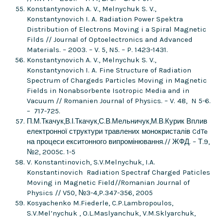
Konstantynovich A. V., Melnychuk S. V.,
Konstantynovich I. A. Radiation Power Spektra
Distribution of Electrons Moving i a Spiral Magnetic
Filds // Journal of Optoelectronics and Advanced
Materials. – 2003. – V. 5, N5. – P. 1423-1431.
Konstantynovich A. V., Melnychuk S. V.,
Konstantynovich I. A. Fine Structure of Radiation
Spectrum of Chargeds Particles Moving in Magnetic
Fields in Nonabsorbente Isotropic Media and in
Vacuum // Romanien Journal of Physics. – V. 48, N 5-6.
– 717-725.
П.М.Ткачук,В.І.Ткачук,С.В.Мельничук,М.В.Курик Вплив
електронної структури травлених монокристалів CdTe
на процеси екситонного випромінювання.// ЖФД. – Т.9,
№2, 2005с. 1-5
V. Konstantinovich, S.V.Melnychuk, I.A.
Konstantinovich Radiation Spectraf Charged Paticles
Moving in Magnetic Field//Romanian Journal of
Physics // V50, №3-4,P.347-356, 2005
Kosyachenko M.Fiederle, C.P.Lambropoulos,
S.V.Mel’nychuk , O.L.Maslyanchuk, V.M.Sklyarchuk,