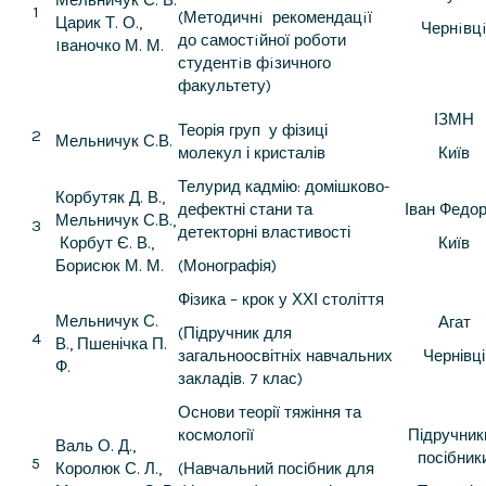
1
(Методичнi рекомендацiї
Царик Т. О.,
Чернiвц
до самостiйної роботи
Iваночко М. М.
студентiв фiзичного
факультету)
ІЗМН
Теорія груп у фізиці
2
Мельничук С.В.
молекул і кристалів
Київ
Телурид кадмію: домішково-
Корбутяк Д. В.,
дефектні стани та
Іван Федо
Мельничук С.В.,
3
детекторні властивості
Корбут Є. В.,
Київ
Борисюк М. М.
(Монографія)
Фізика – крок у ХХІ століття
Мельничук С.
Агат
(Підручник для
4
В., Пшенічка П.
загальноосвітніх навчальних
Чернівці
Ф.
закладів. 7 клас)
Основи теорії тяжіння та
космології
Підручники
Валь О. Д.,
посібник
5
Королюк С. Л.,
(Навчальний посібник для