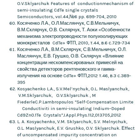
O.V.Sklyarchuk Features of conductionmechanism of
semi-insulating CdTe single crystals
Semiconductors, vol.44,№6 pp. 699-704, 2010
Косяченко Л.А., О.Л.Маслянчук, С.В.Мельничук,
В.М.Склярчук, О.В. Склярчук, Т. Аоки «Особенности
механизма электропроводности полуизолирующих
монокристалов CdTe» ФТП, 2010, т.44, в.6 с.729-734
Косяченко Л.А., В.М.Склярчук, С.В.Мельничук, О.Л.
Маслянчук, Е.В. Грушко, О.В. Склярчук «Влияние
концентрации нескомпенсированых примесей на
свойства детекторов рентгеновского и гамма-
излучения на основе CdTe» ФТП,2012 т.46, в.3 с.389-
395
Kosyachenko L.A., S.V.Mel’nychuk, O.L. Maslyanchuk,
V.M.Sklyarchuk, O.V.Sklyarchuk , M
FiederleC.P.Lambropoulos “Self-Compensation Limite
Conductiviti in semi-insulating Indium–Doped
Cd9Zn0.1Te Crystals”J.Appl.Phys.112,013705,2012
L. A. Kosyachenko, V.M. Sklyarchuk, S.V. Melnychuk,
O.L. Maslyanchuk, E.V. Grushko, O.V. Sklyarchuk. Еffect
of uncompensated impurity concentration on