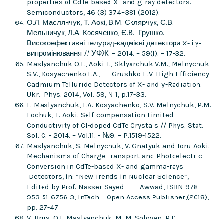
properties of CdTe-based X- and g-ray detectors.
Semiconductors, 46 (3) 374–381 (2012).
О.Л. Маслянчук, Т. Аокі, В.М. Склярчук, С.В.
Мельничук, Л.А. Косяченко, Є.В. Грушко.
Високоефективні телурид-кадмієві детектори X- і γ-
випромінювання // УФЖ. – 2014. – 59(1). – 17-32.
Maslyanchuk O.L., Aoki T., Sklyarchuk V.M., Melnychuk
S.V., Kosyachenko L.A., Grushko E.V. High-Efficiency
Cadmium Telluride Detectors of X- and γ-Radiation.
Ukr. Phys. 2014, Vol. 59, N 1, p.17-33.
L. Maslyanchuk, L.A. Kosyachenko, S.V. Melnychuk, P.M.
Fochuk, T. Aoki. Self-compensation Limited
Conductivity of Cl-doped CdTe Crystals // Phys. Stat.
Sol. C. ‑ 2014. – Vol.11. ‑ №9. – P.1519-1522.
Maslyanchuk, S. Melnychuk, V. Gnatyuk and Toru Aoki.
Mechanisms of Charge Transport and Photoelectric
Conversion in CdTe-based X- and gamma-rays
Detectors, in: “New Trends in Nuclear Science”,
Edited by Prof. Nasser Sayed Awwad, ISBN 978-
953-51-6756-3, InTech – Open Access Publisher,(2018),
pp. 27-47
V. Brus, O.L. Maslyanchuk, M. M. Solovan, P.D.