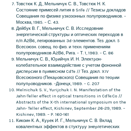
Товстюк К. Д., Мельничук С. В., Товстюк Н. К.
Состояние примесей лития в SnTe // Тезисы докладов
Совещания по физике узкозонных полупроводников. –
Москва, 1985. – С. 43.
Дейбук В. Г., Мельничук С. В. Исследовние
энергетической структуры и оптических переходов в
п/п А2В6, легированных 3d-элементов. Тез. докл. 5
Всесоюзн. совещ. по физ. и техн. применениям
полупроводников А2В6, Рига. – Т. 1, 1983. – С. 86
Мельничук С. В., Юpийчук И. Н. Электpон-
колебательное взаимодействие с учетом фононной
диспеpсии в пpимесном CdTe // Тез. докл. XIV
Всесоюзного (Пекаpовского) Совещания по теоpии
полупpоводников. –Донецк, 1989. – C. 207
Melnichuk S. V., Yurijchuk I. N. Manifestation of the
Jahn-Teller effect in optical transitions in CdTe:Co //
Abstracts of the X-th international symposium on the
Jahn- Teller effect, Kishinev, September 26-29, 1989. –
Kishinev, 1989. – P. 160-161
Кикоин К. А., Куpек И. Г., Мельничук С. В. Вклад
ковалентных эффектов в стуктуpу энеpгетических