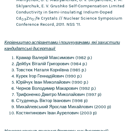
Sklyarchuk, E. V. Grushko Self-Compensation Limited
Conductivity in Semi-insulating Indium-Doped
Cd
Zn
Te Crystals // Nuclear Science Symposium
0.9
0.1
Conference Record, 2011. NSS ’11.
Керівництво аспірантами і пошукувачами, які захистили
кандидатські дисертації
Крамар Валерій Максимович (1982 р.)
Дейбук Віталій Григорович (1984 р.)
Товстюк Наталя Корніївна (1985 р.)
Курек Ігор Геннадійович (1990 р.)
Юрійчук Іван Миколайович (1990 р.)
Чернов Володимир Макарович (1992 р.)
Трифоненко Дмитро Миколайович (1997 р)
Студенець Віктор Іванович (1998 р)
Михайлевський Ярослав Михайлович (2000 р)
Костянтинович Іван Аурелович (2003 р)
Наукове консультування докторських дисертацій