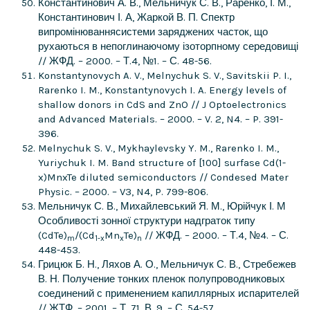
Константинович А. В., Мельничук С. В., Раренко, І. М.,
Константинович І. А, Жаркой В. П. Спектр
випромінюваннясистеми заряджених часток, що
рухаються в непоглинаючому ізоторпному середовищі
// ЖФД. – 2000. – Т.4, №1. – С. 48-56.
Konstantynovych A. V., Melnychuk S. V., Savitskii P. I.,
Rarenko I. M., Konstantynovych I. A. Energy levels of
shallow donors in CdS and ZnO // J Optoelectronics
and Advanced Materials. – 2000. – V. 2, N4. – P. 391-
396.
Melnychuk S. V., Mykhaylevsky Y. M., Rarenko I. M.,
Yuriychuk I. M. Band structure of [100] surfase Cd(1-
x)MnxTe diluted semiconductors // Condesed Mater
Physic. – 2000. – V3, N4, P. 799-806.
Мельничук С. В., Михайлевський Я. М., Юрійчук І. М
Особливості зонної структури надграток типу
(CdTe)
/(Cd
Mn
Te)
// ЖФД. – 2000. – Т.4, №4. – С.
m
1-
x
x
n
448-453.
Грицюк Б. Н., Ляхов А. О., Мельничук С. В., Стребежев
В. Н. Получение тонких пленок полупроводниковых
соединений с применением капиллярных испарителей
// ЖТФ. – 2001. – Т. 71, В. 9. – С. 54-57.