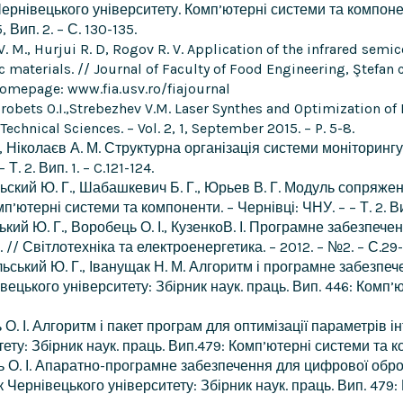
ернівецького університету. Комп’ютерні системи та компоне
 Вип. 2. – С. 130-135.
V. M., Hurjui R. D, Rogov R. V. Application of the infrared semic
 materials. // Journal of Faculty of Food Engineering, Ştefan 
 homepage: www.fia.usv.ro/fiajournal
Vorobets O.I.,Strebezhev V.M. Laser Synthes and Optimization of
Technical Sciences. – Vol. 2, 1, September 2015. – P. 5-8.
А., Ніколаєв А. М. Структурна організація системи моніторинг
. 2. Вип. 1. – C.121-124.
льский Ю. Г., Шабашкевич Б. Г., Юрьев В. Г. Модуль сопря
ютерні системи та компоненти. – Чернівці: ЧНУ. – – Т. 2. Вип
ський Ю. Г., Воробець О. І., КузенкоВ. І. Програмне забезпеч
 Світлотехніка та електроенергетика. – 2012. – №2. – С.29-
льський Ю. Г., Іванущак Н. М. Алгоритм і програмне забезпеч
ецького університету: Збірник наук. праць. Вип. 446: Комп’
ь О. І. Алгоритм і пакет програм для оптимізації параметрів 
ту: Збірник наук. праць. Вип.479: Комп’ютерні системи та ко
ць О. І. Апаратно-програмне забезпечення для цифрової обр
 Чернівецького університету: Збірник наук. праць. Вип. 479: