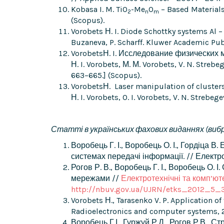
Kobasa I. M. TiO
-Me
O
– Based Materials 
2
n
m
(Scopus).
Vorobets Н. I. Diode Schottky systems Al – 
Buzaneva, P. Scharff. Kluwer Academic Publ
VorobetsН. I. Исследование физических 
Н. I. Vorobets, М. М. Vorobets, V. N. Strebe
663–665.] (Scopus).
VorobetsН. Laser manipulation of clusters
Н. I. Vorobets, O. I. Vorobets, V. N. Strebe
Статті в українських фахових виданнях
(вибр
Воробець Г. І., Воробець О. І., Гордіца 
системах передачі інформації. // Електро
Рогов Р. В., Воробець Г. І., Воробець О.
мережами //
Електротехнічні та комп’ют
http://nbuv.gov.ua/UJRN/etks_2012_5_
Vorobets Н., Tarasenko V. P. Application o
Radioelectronics and computer systems, 201
Воробець Г.І., Гуржуй Р.Д., Рогов Р.В., 