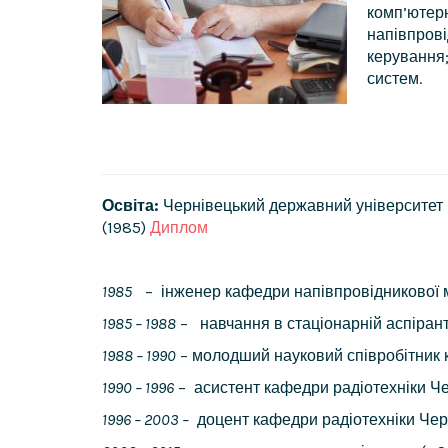
комп’ютерн
напівпрові
керування;
систем.
Освіта:
Чернівецький державний університет і
(1985)
Диплом
1985
– інженер кафедри напівпровідникової м
1985 – 1988
– навчання в стаціонарній аспірант
1988 – 1990
– молодший науковий співробітник 
1990 – 1996
– асистент кафедри радіотехніки Че
1996 – 2003 –
доцент кафедри радіотехніки Черн