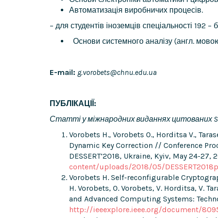
Автоматизація виробничих процесів.
– для студентів іноземців спеціальності 192 – 
Основи системного аналізу (англ. мовою
E-mail:
g.vorobets@chnu.edu.ua
ПУБЛІКАЦІЇ:
Статті у міжнародних виданнях цитованих
S
Vorobets H., Vorobets O., Horditsa V., Tara
Dynamic Key Correction // Conference Pro
DESSERT’2018, Ukraine, Kyiv, May 24-27, 20
content/uploads/2018/05/DESSERT2018pr
Vorobets H. Self-reconfigurable Cryptograp
H. Vorobets, O. Vorobets, V. Horditsa, V. T
and Advanced Computing Systems: Technolo
http://ieeexplore.ieee.org/document/809