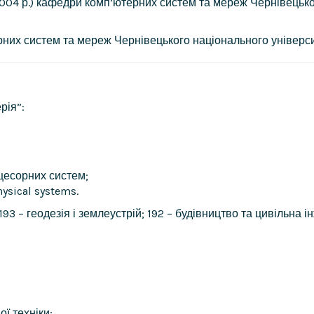
 2004 р.) кафедри комп’ютерних систем та мереж Чернівецько
рних систем та мереж Чернівецького національного універс
рія”:
цесорних систем;
hysical systems.
193 – геодезія і землеустрій; 192 – будівництво та цивільна 
ї техніки;