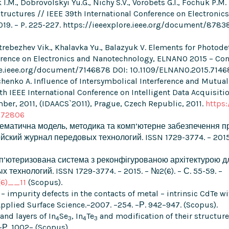
 I.M., Dobrovolskyi Yu.G., Nichy S.V., Vorobets G.I., Fochuk P.M.
r Structures // IEEE 39th International Conference on Electro
, 2019. – P. 225-227. https://ieeexplore.ieee.org/document/878
Strebezhev Vik., Khalavka Yu., Balazyuk V. Elements for Photode
erence on Electronics and Nanotechnology, ELNANO 2015 – Conf
lore.ieee.org/document/7146878 DOI: 10.1109/ELNANO.2015.7146
achenko A. Influence of Intersymbolical Interference and Mutua
6th IEEE International Conference on Intelligent Data Acquis
ber, 2011, (IDAACS`2011), Prague, Czech Republic, 2011.
https
072806
 Математична модель, методика та комп’ютерне забезпечення
кий журнал передовых технологий. ISSN 1729-3774. – 2015. 
Комп’ютеризована система з реконфігурованою архітектурою д
ехнологий. ISSN 1729-3774. – 2015. – №2(6). – С. 55-59. –
(6)__11
(Scopus).
 – impurity defects in the contacts of metal – intrinsic CdTe with
 Applied Surface Science.–2007. –254. –Р. 942–947. (Scopus).
 and layers of In
Se
, In
Te
and modification of their structure 
4
3
4
3
 –Р. 1002– (Scopus).