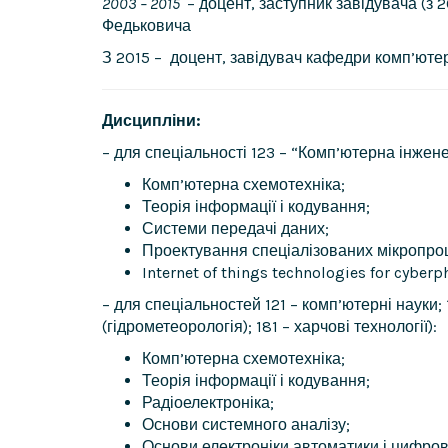
2003 – 2015
– доцент, заступник завідувача (з
Федьковича
З 2015 – доцент, завідувач кафедри комп’юте
Дисципліни:
– для спеціальності 123 – “Комп’ютерна інжене
Комп’ютерна схемотехніка;
Теорія інформації і кодування;
Системи передачі даних;
Проектування спеціалізованих мікропро
Internet of things technologies for cyberp
– для спеціальностей 121 – комп’ютерні науки; 
(гідрометеорологія); 181 – харчові технології):
Комп’ютерна схемотехніка;
Теорія інформації і кодування;
Радіоелектроніка;
Основи системного аналізу;
Основи електроніки автоматики і цифрово