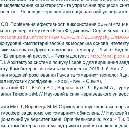
в моделювання характеристик та управління процесом синте
ненти. – Чернівці: Чернівецький національний університет іме
чук С.В. Порівняння ефективності використання OpenMP та MP
ного університету імені Юрія Федьковича. Серія: Комп’ютерн
/ptcsi.chnu.edu.ua/vnchnu/2016_V7_Is1/12_Skrypskyi_%D0
онфігуровні комп’ютерні засоби як модельна основа інтелекту
ки: матеріали Другого наукового семінару. – Львів : Вид-во Л
– [Електронний ресурс]. – Режим доступу :
http://ena.lp.edu
 Г. І. Архітектура системи пошуку і сервіс для вирішення зав
у. Комп’ютерні системи та компоненти. 2015. Т. 6. Вип. 2. – 
сування моделей розсіювання Гауса та “хмарних” технологій
л наукових досліджень. – 2013. – №6. – С.18-21.
льський Ю. Г., Юр’єв В. Г., Воропаєва С. Л., Кузь М. А., Гур
ння Тензор-31М. // Науковий вісник Чернівецького універси
пський Мих. І., Воробець М. М. Структурно-функціональна орг
мосфері за допомогою «хмарних» обчислень. // Науковий в
ональний університет імені Юрія Федьковича, 2013. – Т.4, Вип
туальна комп’ютерна система підтримки прийняття рішень дл