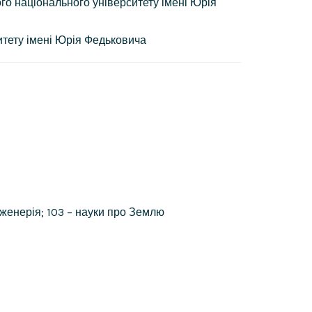
го національного університету імені Юрія
итету імені Юрія Федьковича
інженерія; 103 – науки про Землю