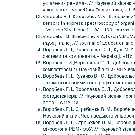
усталених режимах. // Науковий вісник Ч
університет імені Юрія Федьковича, – Т. 5,
Vorobets H. I, Strebezhev V. V., Strebezhev 
sensors in express spectroscopy of organic
– Volume XIV, Issue 1. – 93 – 100. Journal
Vorobets Н.I.,Strebezhev V.V.,Tkach V.M., 
In
Se
, In
Te
. // Journal of Education and 
4
3
4
3
Воробець Г. І., Воропаєва С. Л., Кузь М. 
системи та компоненти. – Чернівці: ЧНУ. – Т
Воробец Г. И.,Воропаева С. Л., Доброво
комп’ютером // Науковий вісник ЧНУ Комп’
Воробець Г. І., Кузенко В. Ю., Доброволь
автоматизованими спектрофотометрами. //
Воробець Г. І., Воропаєва С. Л., Доброво
фотодетекторів // Науковий вісник Чернів
2009. – C.112-116.
Воробець Г. І., Стрєбєжєв В. М., Воробец
Науковий вісник Чернівецького університе
Воробець Г. І., Стребежев В. М., Воробе
мікроскопа РЕМ-100У. // Науковий вісник