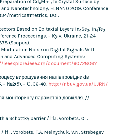
 Preparation of Cd
Mn
Te Crystal Surface by
х
1-х
nics and Nanotechnology, ELNANO 2019. Conference
3834/metrics#metrics, DOI:
tectors Based on Epitaxial Layers In
Se
, In
Te
4
3
4
3
erence Proceedings. – Kyiv, Ukraine, 21-24
878 (Scopus).
l Modulation Noise on Digital Signals With
ition and Advanced Computing Systems:
://ieeexplore.ieee.org/document/6072806?
 процесу вирощування напівпровідникiв
– №2(5). – С. 36-40.
http://nbuv.gov.ua/UJRN/
ля моніторингу параметрів довкілля. //
 a Schottky barrier / Н.I. Vorobets, O.I.
/ Н.I. Vorobets, T.A. Melnychuk, V.N. Strebegev