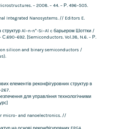
Microstructures. – 2008. – 44. – Р. 496–505.
ional Integrated Nanosystems. // Editors E.
+
 структур Al–n-n
-Si–Al c барьером Шоттки /
. – С.690–692. [Semiconductors. Vol.38, N.6. – Р.
 on silicon and binary semiconductors /
us).
азових елементів реконфігуровних структур в
-267.
забезпечення для управління технологічними
урс]
or micro- and nanoelectronics. //
труктур на основі реконфігуровних FPGA