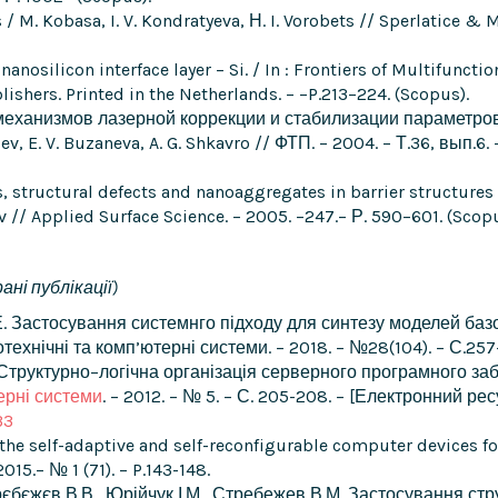
/ M. Kobasa, I. V. Kondratyeva, Н. I. Vorobets // Sperlatice & 
nanosilicon interface layer – Si. / In : Frontiers of Multifunct
ishers. Printed in the Netherlands. – –P.213–224. (Scopus).
механизмов лазерной коррекции и стабилизации параметров
gev, E. V. Buzaneva, A. G. Shkavro // ФТП. – 2004. – Т.36, вып.6
, structural defects and nanoaggregates in barrier structures
gev // Applied Surface Science. – 2005. –247.– Р. 590–601. (Scop
ані публікації)
В. Е. Застосування системнго підходу для синтезу моделей б
технічні та комп’ютерні системи. – 2018. – №28(104). – С.257
 І. Структурно–логічна організація серверного програмного 
ерні системи
. – 2012. – № 5. – С. 205-208. – [Електронний рес
33
f the self-adaptive and self-reconfigurable computer devices f
5.– № 1 (71). – P.143-148.
Стрєбєжєв В.В., Юрійчук І.М., Стребежев В.М. Застосування с