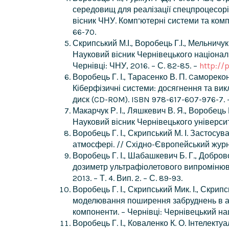
середовищ для реалізації спецпроцесорі
вісник ЧНУ. Комп’ютерні системи та компо
66-70.
Скрипський М.І., Воробець Г.І., Мельни
Науковий вісник Чернівецького національ
Чернівці: ЧНУ, 2016. – С. 82-85. –
http:/
Воробець Г. І., Тарасенко В. П. Cаморек
Кіберфізичні системи: досягнення та викли
диск (CD-ROM). ISBN 978-617-607-976-7. 
Макарчук Р. І., Ляшкевич В. Я., Воробець
Науковий вісник Чернівецького університет
Воробець Г. І., Скрипський М. І. Засто
атмосфері. // Східно-Європейський журна
Воробець Г. І., Шабашкевич Б. Г., Доброво
дозиметр ультрафіолетового випромінюва
2013. – Т. 4. Вип. 2. – С. 89-93.
Воробець Г. І., Скрипський Мик. І., Скри
моделювання поширення забруднень в ат
компоненти. – Чернівці: Чернівецький наці
Воробець Г. І., Коваленко К. О. Інтелек