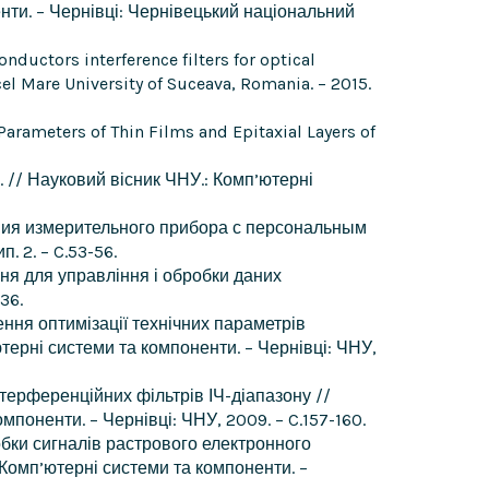
нти. – Чернівці: Чернівецький національний
onductors interference filters for optical
cel Mare University of Suceava, Romania. – 2015.
 Parameters of Thin Films and Epitaxial Layers of
у. // Науковий вісник ЧНУ.: Комп’ютерні
жения измерительного прибора с персональным
. 2. – C.53-56.
ення для управління і обробки даних
36.
ення оптимізації технічних параметрів
ютерні системи та компоненти. – Чернівці: ЧНУ,
інтерференційних фільтрів ІЧ-діапазону //
мпоненти. – Чернівці: ЧНУ, 2009. – C.157-160.
обки сигналів растрового електронного
 Комп’ютерні системи та компоненти. –