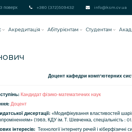
 3 поверх
+380 (372)509432
info@ksm.cv.ua
с
Акредитація
Абітурієнтам
Студентам
Акад
нович
Доцент кафедри комп’ютерних сис
ступінь:
Кандидат фізико-математичних наук
ння:
Доцент
идатської дисертації:
«Модифікування властивостей шарів і
проміненням» (1989, КДУ ім. Т. Шевченка, спеціальність : 01.
ових інтересів:
Технології інтернету речей і кіберфізичні 