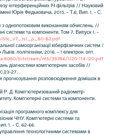
зу інтерференційних ІЧ фільтрів // Науковий
ні Юрія Федьковича, 2015. – Т.6, Вип. 1. – С.
I з однопотоковим виконанням обчислень. //
і системи та компоненти. Том 7, Випуск 1. –
%A1SN_V7_Is1_p_80-83.pdf
альної самоорганізації кіберфізичних систем /
ьвів. політехніки, 2016. – 1 електрон. опт.
.ua:8080/bitstream/ntb/39386/1/20-114-120.pdf
дань діагностики комп’ютерних засобів //
C.23-27.
 для прогнозування розповсюдження домішок в
жуй Р. Д. Комп’ютеризований радіометр-
тету. Комп’ютерні системи та компоненти.
анізація програмного комплексу для
існик ЧНУ. Комп’ютерні системи та
. 1. – С. 62-66.
я управління технологічними системами в