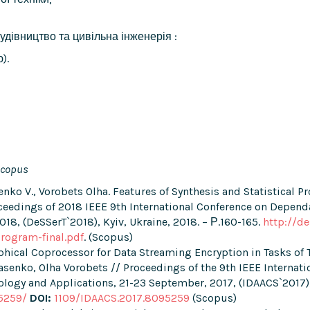
будівництво та цивільна інженерія :
).
copus
senko V., Vorobets Olha. Features of Synthesis and Statistical 
ceedings of 2018 IEEE 9th International Conference on Depend
18, (DeSSerT`2018), Kyiv, Ukraine, 2018. – Р.160-165.
http://de
ogram-final.pdf
. (Scopus)
hical Coprocessor for Data Streaming Encryption in Tasks of T
arasenko, Olha Vorobets // Proceedings of the 9th IEEE Internat
gy and Applications, 21-23 September, 2017, (IDAACS`2017), B
5259/
DOI:
1109/IDAACS.2017.8095259
(Scopus)