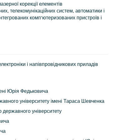
лазерної корекції елементів
их, телекомунікаційних систем, автоматики і
інтегрованих комп’ютеризованих пристроїв і
лектроніки і напівпровідникових приладів
мені Юрія Федьковича
ржавного університету імені Тараса Шевченка
о державного університету
вича
ича