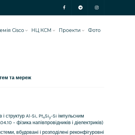
емія Cisco
НЦ КСМ
Проекти
Фото
тем та мереж
 структур Al-Si, Pt
Si
-Si імпульсним
x
y
04.10 – фізика напівпровідників і діелектриків)
системи, вбудовані і розподілені реконфігуровні