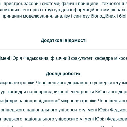
і пристрої, засоби і системи; фізичні принципи і технологія 
дникових сенсорів і структур для інформаційно-вимірювальн
 принципи моделювання, аналізу і синтезу біоподібних і біо
Додаткові відомості
мені Юрія Федьковича, фізичний факультет, кафедра мікрое
Досвід роботи:
ікроелектроніки Чернівецького державного університету і
урі кафедри напівпровідникової електроніки Київського де
кафедри напівпровідникової мікроелектроніки Чернівецьког
рнівецького національного університету імені Юрія Федько
івецького національного університету імені Юрія Федьков