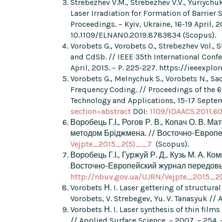
Strebezhev V.M., Strebezhev V.V., Yuriychuk
Laser Irradiation for Formation of Barrie
Proceedings. – Kyiv, Ukraine, 16-19 April
10.1109/ELNANO.2019.8783834 (Scopus).
Vorobets G., Vorobets O., Strebezhev Vol., 
and CdSb. // IEEE 35th International Conf
April, 2015. – P. 225-227. https://ieeexp
Vorobets G., Melnychuk S., Vorobets N., S
Frequency Coding. // Proceedings of the 
Technology and Applications, 15-17 Septem
section=abstract
DOI:
1109/IDAACS.2011.6
Воробець Г.І., Рогов Р. В., Копач О. В.
методом Бріджмена. // Восточно-Европейс
Vejpte_2015_2(5)__7
(Scopus).
Воробець Г.І., Гуржуй Р. Д., Кузь М. А. 
Восточно-Европейский журнал передовых т
http://nbuv.gov.ua/UJRN/Vejpte_2015_2
Vorobets Н. I. Laser gettering of structural
Vorobets, V. Strebegev, Yu. V. Tanasyuk //
Vorobets Н. I. Laser synthesis of thin films
// Applied Surface Science. – 2007. – 254.