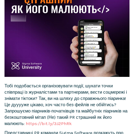
Тобі подобається організовувати події, шукати точки
співпраці із журналістами та партнерами, вести соцмережі і
знімати тіктоки? Так, ви на шляху до справжнього піаринка!
Це дууууже цікаво, хоч часто без фейлів не обійтись?
Запрошуємо піарників-початківців та майбутніх піарників на
безкоштовний мітап (Не) такий PR страшний як його
малюють:
https://bit.ly/3J2PhRk
Представниці PR команди Sigma Software розкажуть про