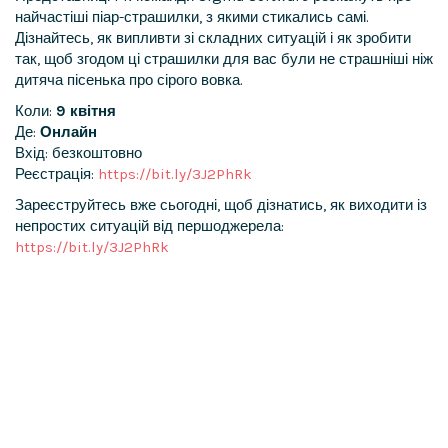
найчастіші піар-страшилки, з якими стикались самі.
Дізнайтесь, як випливти зі складних ситуацій і як зробити
так, щоб згодом ці страшилки для вас були не страшніші ніж
дитяча пісенька про сірого вовка.
Коли:
9 квітня
Де:
Онлайн
Вхід: безкоштовно
Реєстрація:
https://bit.ly/3J2PhRk
Зареєструйтесь вже сьогодні, щоб дізнатись, як виходити із
непростих ситуацій від першоджерела:
https://bit.ly/3J2PhRk