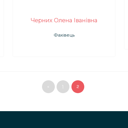
Черних Олена Іванівна
Фахівець
«
2
1