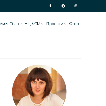
емія Cisco
НЦ КСМ
Проекти
Фото