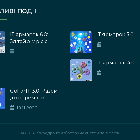
иві події
ІТ ярмарок 6.0:
ІТ ярмарок 5.0
Злітай з Мрією
IT ярмарок 4.0
GoForIT 3.0: Разом
до перемоги
19.11.2022
© 2026 Кафедра комп'ютерних систем та мереж