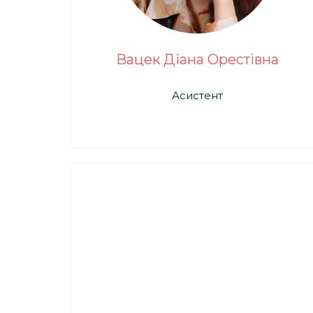
Вацек Діана Орестівна
Асистент