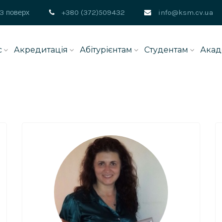
 3 поверх
+380 (372)509432
info@ksm.cv.ua
с
Акредитація
Абітурієнтам
Студентам
Акад