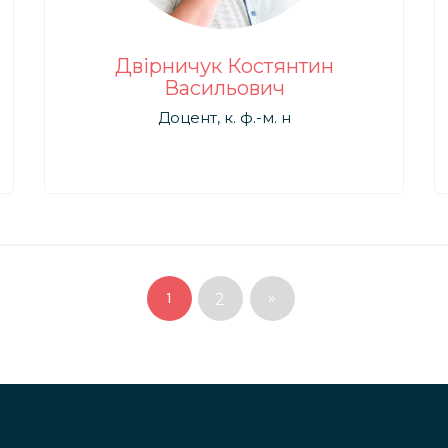
Двірничук Костянтин
Васильович
Доцент, к. ф.-м. н
1
»
2