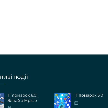
иві події
ІТ ярмарок 6.0:
ІТ ярмарок 5.0
Злітай з Мрією