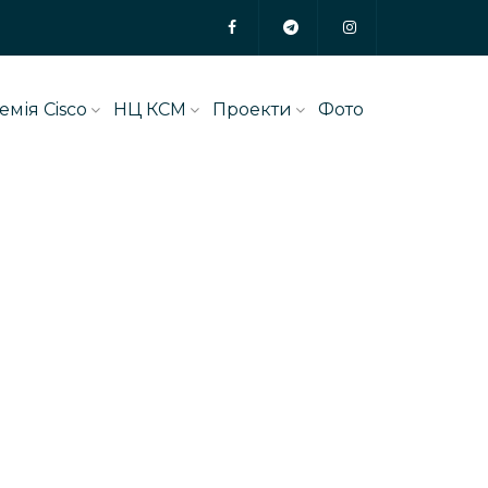
емія Cisco
НЦ КСМ
Проекти
Фото