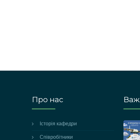
Про нас
Важл
Історія кафедри
Співробітники