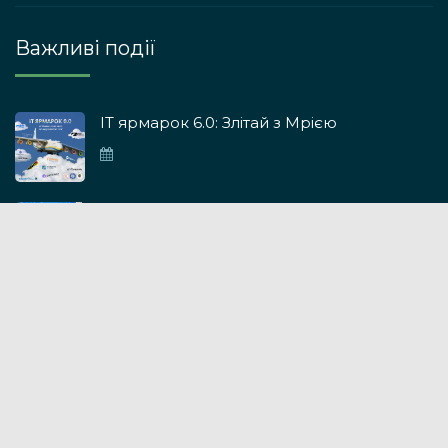
Важливі події
ІТ ярмарок 6.0: Злітай з Мрією
ІТ ярмарок 5.0
IT ярмарок 4.0
GoForIT 3.0: Разом до перемоги
19.11.2022