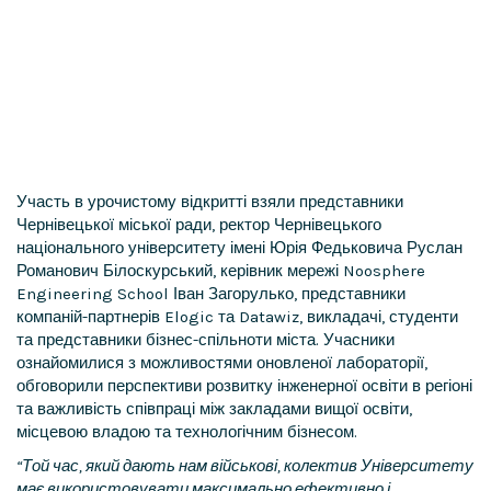
Участь в урочистому відкритті взяли представники
Чернівецької міської ради, ректор Чернівецького
національного університету імені Юрія Федьковича Руслан
Романович Білоскурський, керівник мережі Noosphere
Engineering School Іван Загорулько, представники
компаній-партнерів Elogic та Datawiz, викладачі, студенти
та представники бізнес-спільноти міста. Учасники
ознайомилися з можливостями оновленої лабораторії,
обговорили перспективи розвитку інженерної освіти в регіоні
та важливість співпраці між закладами вищої освіти,
місцевою владою та технологічним бізнесом.
“Той час, який дають нам військові, колектив Університету
має використовувати максимально ефективно і